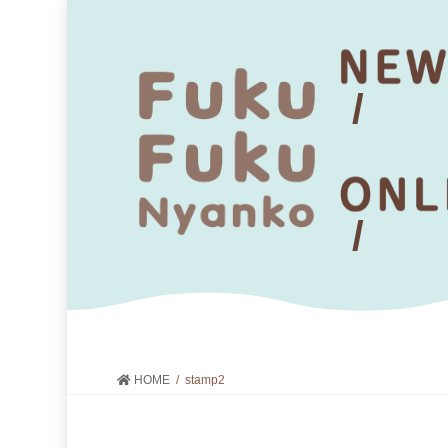
HOME
stamp2