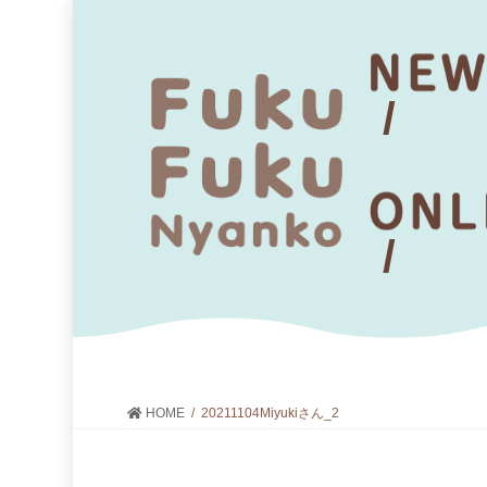
HOME
20211104Miyukiさん_2