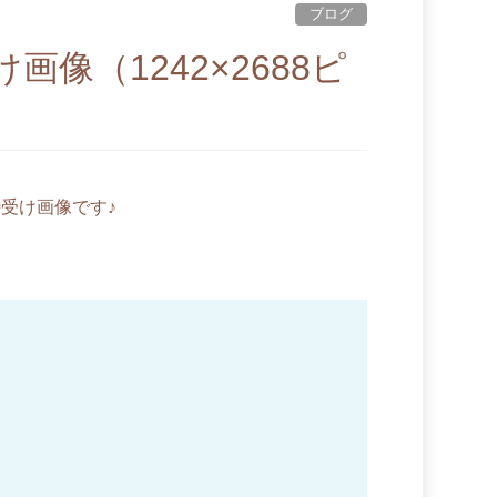
ブログ
像（1242×2688ピ
受け画像です♪