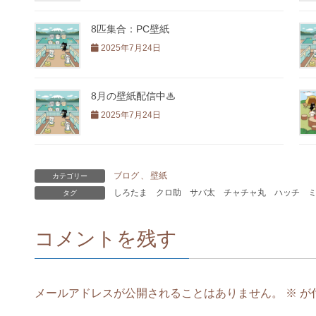
8匹集合：PC壁紙
2025年7月24日
8月の壁紙配信中♨
2025年7月24日
ブログ
、
壁紙
カテゴリー
しろたま
クロ助
サバ太
チャチャ丸
ハッチ
タグ
コメントを残す
メールアドレスが公開されることはありません。
※
が