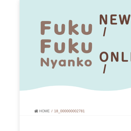
HOME
18_000000002781