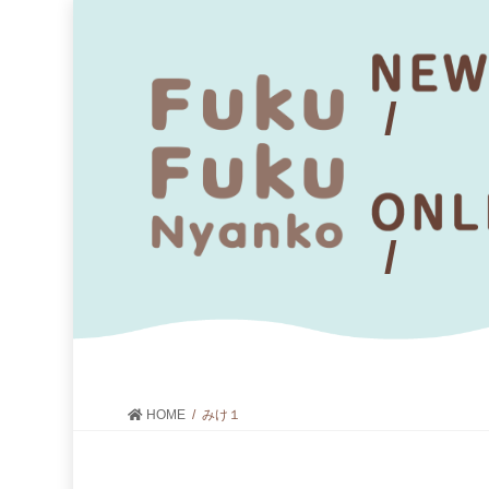
HOME
みけ１