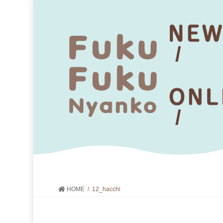
HOME
12_hacchi