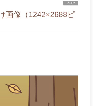
ブログ
像（1242×2688ピ